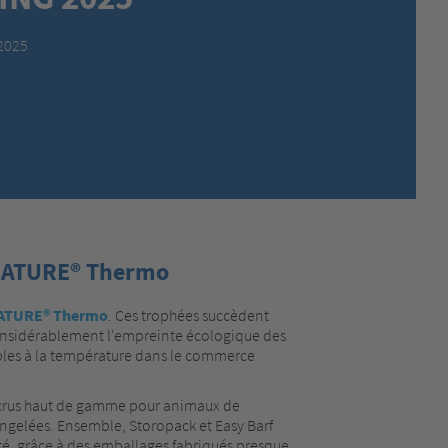
MEXICO,
SPANISH
MIDDLE EAST + AFRICA,
ENGLISH
.2025
NETHERLANDS,
DUTCH
POLANDS,
POLISH
SPAIN,
SPANISH
SWEDEN,
SWEDISH
SWITZERLAND,
FRENCH
SWITZERLAND,
GERMAN
TURKEY,
TURKISH
UNITED KINGDOM,
ENGLISH
ENATURE® Thermo
UNITED STATES OF AMERICA,
ENGLISH
ATURE® Thermo
. Ces trophées succèdent
considérablement l'empreinte écologique des
bles à la température dans le commerce
ts crus haut de gamme pour animaux de
ongelées. Ensemble, Storopack et Easy Barf
té, grâce à des emballages fabriqués presque