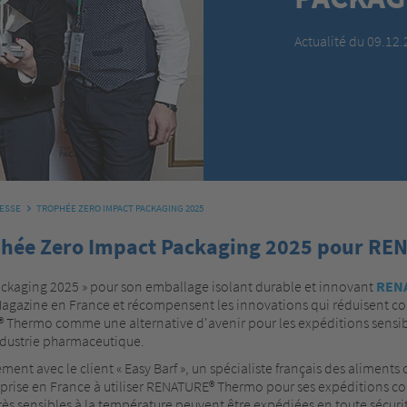
Actualité du 09.12
RESSE
TROPHÉE ZERO IMPACT PACKAGING 2025
ophée Zero Impact Packaging 2025 pour R
ackaging 2025 » pour son emballage isolant durable et innovant
REN
 Magazine en France et récompensent les innovations qui réduisent 
 Thermo comme une alternative d'avenir pour les expéditions sensi
industrie pharmaceutique.
ment avec le client « Easy Barf », un spécialiste français des alimen
eprise en France à utiliser RENATURE® Thermo pour ses expéditions c
 sensibles à la température peuvent être expédiées en toute sécuri