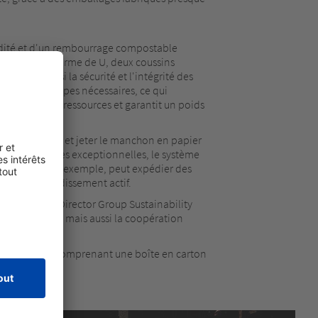
idité et d'un rembourrage compostable
anneaux en forme de U, deux coussins
issant ainsi la sécurité et l'intégrité des
 nombre d'étapes nécessaires, ce qui
onomiser des ressources et garantit un poids
eux composants et jeter le manchon en papier
iétés isolantes exceptionnelles, le système
Easy Barf, par exemple, peut expédier des
s aucun refroidissement actif.
les Poisson, Director Group Sustainability
ller de pair, mais aussi la coopération
age complet comprenant une boîte en carton