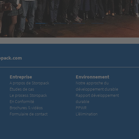
1
2
3
4
opack.com
Entreprise
Environnement
A propos de Storopack
Notre approche du
Études de cas
développement durable
Le process Storopack
Rapport développement
En Conformité
durable
Brochures & vidéos
PPWR
Formulaire de contact
L’élimination