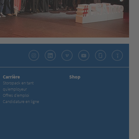
Instagram
LinkedIn
Vimeo
YouTube
Glassdoor
Indeed
Carrière
Shop
Storopack en tant
qu’employeur
Offres d’emploi
Candidature en ligne