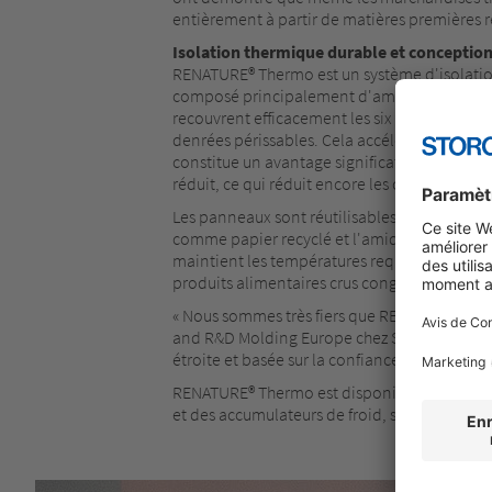
entièrement à partir de matières premières 
Isolation thermique durable et conceptio
RENATURE® Thermo est un système d'isolatio
composé principalement d'amidon végétal, u
recouvrent efficacement les six côtés des mar
denrées périssables. Cela accélère considér
constitue un avantage significatif dans les 
réduit, ce qui réduit encore les coûts de tran
Les panneaux sont réutilisables et faciles à
comme papier recyclé et l'amidon végétal dan
maintient les températures requises pendant 
produits alimentaires crus congelés à -18 °C 
« Nous sommes très fiers que RENATURE® Therm
and R&D Molding Europe chez Storopack. « Ce
étroite et basée sur la confiance avec notre cl
RENATURE® Thermo est disponible à la fois
et des accumulateurs de froid, selon les besoi