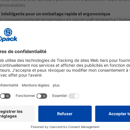
renouvelables.
n intelligente pour un emballage rapide et ergonomique
n innovant composé de panneaux en papier kraft résistants à l'hum
n sous-produit industriel. Grâce à une conception ingénieuse des p
chandises expédiées et les protègent parfaitement dans la boîte, garant
ablement le processus d'emballage, améliore l'ergonomie et réduit le
environnements logistiques dynamiques. La faible densité permet d'éc
sport et les émissions.
 éliminer après utilisation : les consommateurs peuvent séparer les d
s le compost domestique - certifié par TÜV Austria. Grâce à ses propr
48 à 72 heures, selon le moyen de refroidissement et la conception. 
pendant 48 heures via des services de livraison de colis standard, san
o ait reçu le prix Zero Impact Packaging Award 2025 », déclare Char
 prix souligne non seulement que durabilité et performance peuvent a
ient Easy Barf. »
 comme solution d'isolation autonome et comme ensemble d'emball
ns du client.