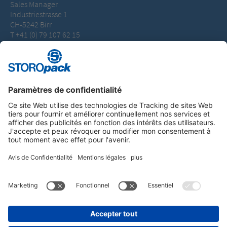
Sales Manager
Industriestrasse 1
CH-5242 Birr
T +41 (0) 79 107 62 15
sales.ch@storopack.com
Instagram
LinkedIn
Vimeo
YouTube
Glassdoor
Indeed
MENTIONS LÉGALES
GENERAL TERMS OF BUSINESS