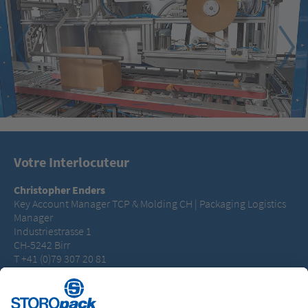
1
2
3
4
Votre Interlocuteur
Christopher Enders
Key Account Manager TCP & Molding CH | Packaging Logistics
Manager
Industriestrasse 1
CH-5242 Birr
T +41 (0)79 307 20 81
christopher.enders@storopack.com