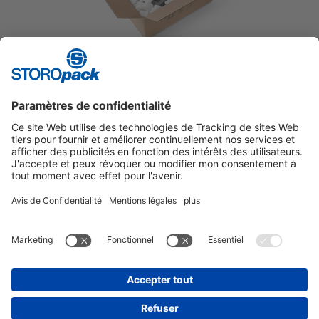
PELASPAN® BIO
Matériau de rembourrage en vrac exceptionnellement
écologique.
Instagram
LinkedIn
Vimeo
YouTube
Glassdoor
Indeed
MENTIONS LÉGALES
GENERAL TERMS OF BUSINESS