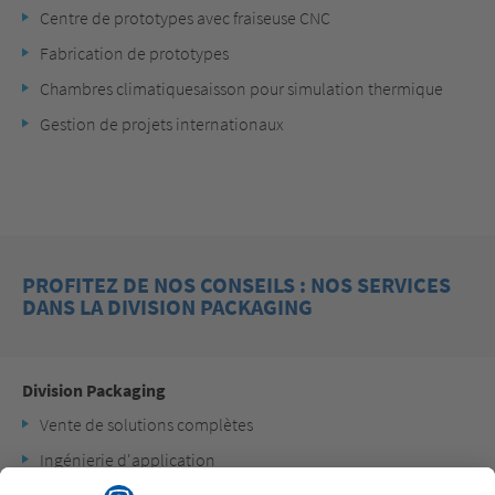
Centre de prototypes avec fraiseuse CNC
Fabrication de prototypes
Chambres climatiquesaisson pour simulation thermique
Gestion de projets internationaux
PROFITEZ DE NOS CONSEILS : NOS SERVICES
DANS LA DIVISION PACKAGING
Division
Packaging
Vente de solutions complètes
Ingénierie d'application
Conseil en produit