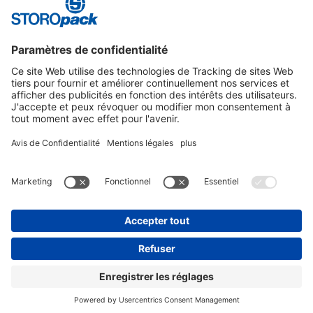
Instagram
LinkedIn
Vimeo
YouTube
Glassdoor
Indeed
MENTIONS LÉGALES
GENERAL TERMS OF BUSINESS
PROTECTION DES DONNÉES
© 2026 STOROPACK HANS REICHENECKER GMBH