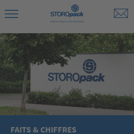
Storopack
Switch
Menu
FAITS & CHIFFRES