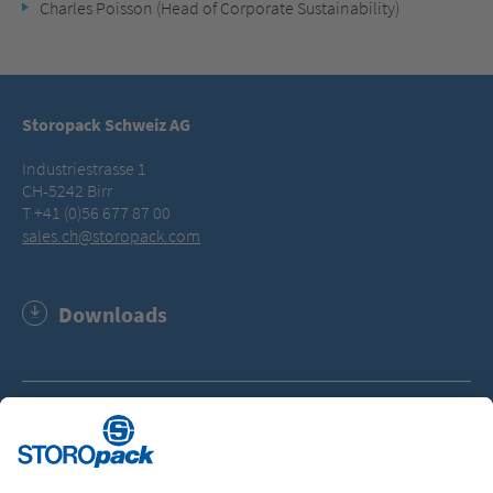
Charles Poisson (Head of Corporate Sustainability)
Storopack Schweiz AG
Industriestrasse 1
CH-5242 Birr
T +41 (0)56 677 87 00
sales.ch@storopack.com
Downloads
Groupe Storopack - Faits et données sur l’entreprise
(PDF, 118.8 KB)