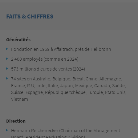
FAITS & CHIFFRES
Généralités
Fondation en 1959 à Affaltrach, près de Heilbronn
2 400 employés (comme en 2024)
573 millions d’euros de ventes (2024)
74 sites en Australie, Belgique, Brésil, Chine, Allemagne,
France, R-U, Inde, Italie, Japon, Mexique, Canada, Suède,
Suisse, Espagne, République tchèque, Turquie, Etats-Unis,
Vietnam
Direction
Hermann Reichenecker (Chairman of the Management
Board, President Packaging Division)